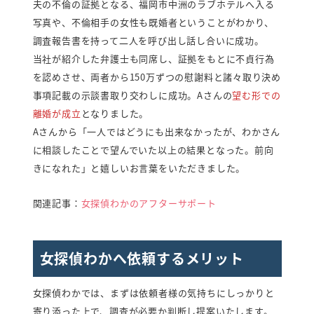
夫の不倫の証拠となる、福岡市中洲のラブホテルへ入る
写真や、不倫相手の女性も既婚者ということがわかり、
調査報告書を持って二人を呼び出し話し合いに成功。
当社が紹介した弁護士も同席し、証拠をもとに不貞行為
を認めさせ、両者から150万ずつの慰謝料と諸々取り決め
事項記載の示談書取り交わしに成功。Aさんの
望む形での
離婚が成立
となりました。
Aさんから「一人ではどうにも出来なかったが、わかさん
に相談したことで望んでいた以上の結果となった。前向
きになれた」と嬉しいお言葉をいただきました。
関連記事：
女探偵わかのアフターサポート
女探偵わかへ依頼するメリット
女探偵わかでは、まずは依頼者様の気持ちにしっかりと
寄り添った上で、調査が必要か判断し提案いたします。