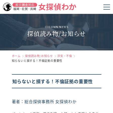
ホーム
COLUMN/NEWS
探偵読み物/お知らせ
女探偵わかの強み
調査項目
料金
ホーム
探偵読み物/お知らせ
浮気・不倫
知らないと損する！不倫証拠の重要性
調査の流れ
お客様の声
知らないと損する！不倫証拠の重要性
よくあるご質問
著者：総合探偵事務所 女探偵わか
会社概要