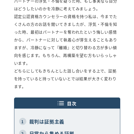
パートナーの浮気・不倫を疑った時、もし事実なら自分
弁護士紹介
はどうしたいのかを冷静に考えてみましょう。
行政書士紹介
認定公認資格カウンセラーの資格を持つ私は、今までた
くさんの方のお話を聞いてきましたが、浮気・不倫を知
った時、最初はパートナーを奪われたという悔しい感情
探偵読み物
お知らせ
から、パートナーに対して執着心が芽生えることもあり
プライバシーポリシー
ますが、冷静になって『離婚』と切り替わる方が多い傾
向を感じます。もちろん、再構築を望む方もいらっしゃ
います。
女性探偵対応・相談/見積り0円
どちらにしてもきちんとした話し合いをする上で、証拠
を持っていると持っていないとでは結果が大きく変わり
福岡
佐賀
長
ます。
0120-852-267
0120-905-718
0120-267-
受付時間：9時～23時（年中無休）
面談や調査中により、女性探偵以外の
目次
スタッフ対応となる場合があります。
裁判は証拠主義
1
メールで相談・お問い合わせ
日常から集める証拠
2