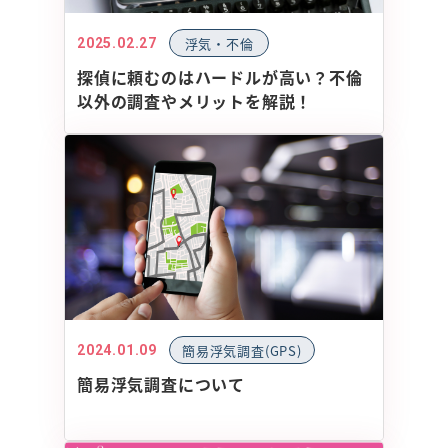
弁護士紹介
浮気・不倫
2025.02.27
行政書士紹介
探偵に頼むのはハードルが高い？不倫
以外の調査やメリットを解説！
探偵読み物
お知らせ
プライバシーポリシー
女性探偵対応・相談/見積り0円
福岡
佐賀
長
0120-852-267
0120-905-718
0120-267-
受付時間：9時～23時（年中無休）
面談や調査中により、女性探偵以外の
簡易浮気調査(GPS)
2024.01.09
スタッフ対応となる場合があります。
簡易浮気調査について
メールで相談・お問い合わせ