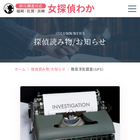
ホーム
COLUMN/NEWS
探偵読み物/お知らせ
女探偵わかの強み
調査項目
料金
ホーム
探偵読み物/お知らせ
簡易浮気調査(GPS)
調査の流れ
お客様の声
よくあるご質問
会社概要