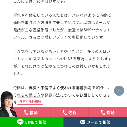
こんにちは、女探偵わかです。
弁護士紹介
行政書士紹介
浮気や不倫をしている人たちは、バレないように巧妙に
連絡を取り合う方法を工夫しています。以前はメールや
電話が主な連絡手段でしたが、最近ではSNSやチャット
探偵読み物
お知らせ
ツール、さらには隠しアプリまで多様化しています。
プライバシーポリシー
「浮気をしているかも…」と感じたとき、多くの人はパ
ートナーのスマホのメールやLINEを確認しようとします
女性探偵対応・相談/見積り0円
が、それだけでは証拠を見つけるのは難しいかもしれま
せん。
福岡
佐賀
長
0120-852-267
0120-905-718
0120-267-
今回は、
浮気・不倫でよく使われる連絡手段
を紹介し、
受付時間：9時～23時（年中無休）
それらの隠し方や発見方法についてもお話ししていきま
面談や調査中により、女性探偵以外の
スタッフ対応となる場合があります。
す。
福岡
佐賀
長崎
目次
メールで相談・お問い合わせ
LINEで相談
メールで相談