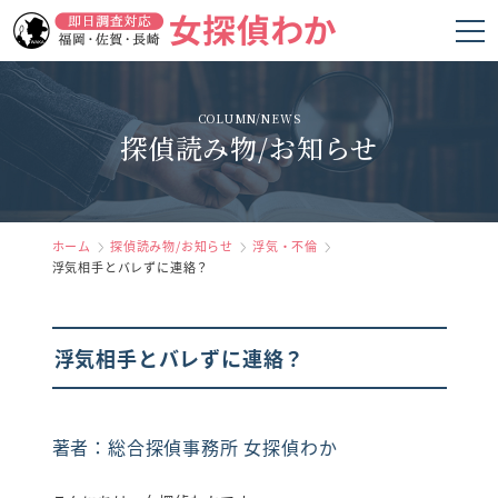
ホーム
COLUMN/NEWS
探偵読み物/お知らせ
女探偵わかの強み
調査項目
料金
ホーム
探偵読み物/お知らせ
浮気・不倫
浮気相手とバレずに連絡？
調査の流れ
お客様の声
浮気相手とバレずに連絡？
よくあるご質問
著者：総合探偵事務所 女探偵わか
会社概要