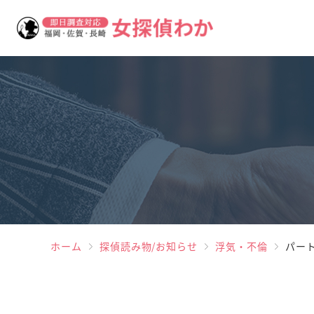
ホーム
探偵読み物/お知らせ
浮気・不倫
パー