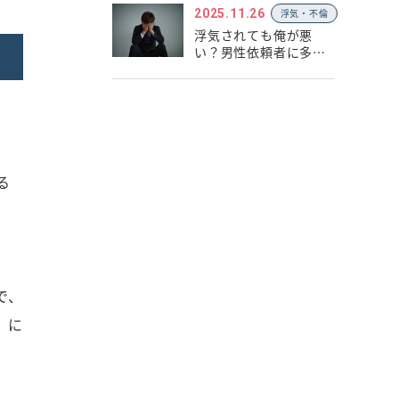
2025.11.26
浮気・不倫
浮気されても俺が悪
い？男性依頼者に多い
思い込み
る
で、
」に