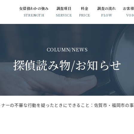
女探偵わかの強み
調査項目
料金
調査の流れ
お客
STRENGTH
SERVICE
PRICE
FLOW
VOI
浮気・不倫調査
簡易浮気調査（GPS調査）
COLUMN/NEWS
素行調査
探偵読み物/お知らせ
人探し
企業調査
トナーの不審な行動を疑ったときにできること：佐賀市・福岡市の事