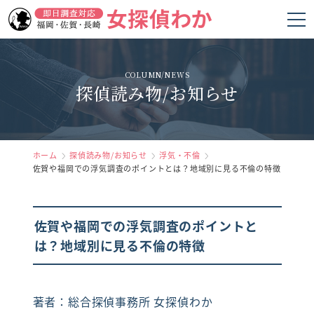
ホーム
COLUMN/NEWS
探偵読み物/お知らせ
女探偵わかの強み
調査項目
料金
ホーム
探偵読み物/お知らせ
浮気・不倫
佐賀や福岡での浮気調査のポイントとは？地域別に見る不倫の特徴
調査の流れ
お客様の声
佐賀や福岡での浮気調査のポイントと
は？地域別に見る不倫の特徴
よくあるご質問
会社概要
著者：総合探偵事務所 女探偵わか