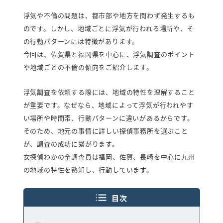
弁護士紹介
浮気や不倫の問題は、都市部や地方を問わず発生するも
行政書士紹介
のです。しかし、地域ごとに浮気が行われる場所や、そ
の行動パターンには特徴があります。
今回は、佐賀県と福岡県を中心に、浮気調査のポイント
探偵読み物
お知らせ
や地域ごとの不倫の傾向をご紹介します。
プライバシーポリシー
浮気調査を依頼する際には、地域の特性を理解すること
が重要です。なぜなら、地域によって浮気が行われやす
女性探偵対応・相談/見積り0円
い場所や時間帯、行動パターンに違いがあるからです。
そのため、地元の事情に詳しい探偵事務所を選ぶこと
福岡
佐賀
長
が、調査の成功に繋がります。
0120-852-267
0120-905-718
0120-267-
女探偵わかの全調査員は福岡、佐賀、長崎を中心に九州
受付時間：9時～23時（年中無休）
面談や調査中により、女性探偵以外の
の地域の特性を熟知し、行動しています。
スタッフ対応となる場合があります。
目次
メールで相談・お問い合わせ