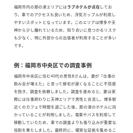
福岡市内の那の津エリアには
ラブホテルが点在
してお
り、車でのアクセスも良いため、浮気カップルが利用し
やすいスポットとなっています。このエリアは博多や天
神から少し離れているため、知り合いに見つかるリスク
も少なく、特に外部からの出張者が利用することが多い
です。
例：福岡市中央区での調査事例
福岡市中央区に住む40代の男性Bさんは、妻が「仕事の
飲み会が増えた」と言って帰宅が遅くなることに不信感
を抱き、調査を依頼しました。調査を進めると、妻は実
際には仕事終わりに天神エリアで男性と合流し、博多駅
近くのカフェで時間を過ごした後、那の津のホテルに向
かっていることが判明しました。電車やバスを利用して
移動していたため、車での調査よりも張り込みが重要な
役割を果たしました。最終的に、確実な証拠を集めるこ