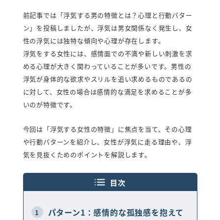
弁護士紹介
前記事では「浮気する男の特徴とは？心理と行動パター
行政書士紹介
ン」を投稿しましたが、浮気は男女関係なく発生し、女
性の浮気には独特な傾向や心理が存在します。
浮気をする女性には、感情面での不満や新しい刺激を求
探偵読み物
お知らせ
める心理が大きく関わっていることが多いです。男性の
プライバシーポリシー
浮気が身体的な欲求やスリルを追い求めるものであるの
に対して、女性の場合は感情的な満足を求めることが多
女性探偵対応・相談/見積り0円
いのが特徴です。
今回は「浮気する女性の特徴」に焦点を当て、その心理
福岡
佐賀
長
や行動パターンを紹介し、女性が浮気に走る理由や、浮
0120-852-267
0120-905-718
0120-267-
気を見抜くためのポイントを解説します。
受付時間：9時～23時（年中無休）
面談や調査中により、女性探偵以外の
スタッフ対応となる場合があります。
目次
メールで相談・お問い合わせ
パターン1：感情的な孤独感を抱えて
1