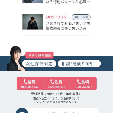
い？行動パターンと心理の
違い
2025.11.26
浮気・不倫
浮気されても俺が悪い？男
性依頼者に多い思い込み
女性探偵対応
相談/見積り0円！
福岡
佐賀
長崎
0120-852-267
0120-905-718
0120-267-027
受付時間：9時～23時（年中無休）
面談や調査中により、女性探偵以外の
スタッフ対応となる場合があります。