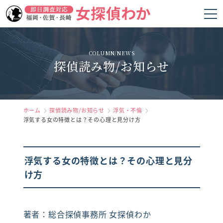
ホーム
COLUMN/NEWS
探偵読み物/お知らせ
女探偵わかの強み
調査項目
料金
ホーム
探偵読み物/お知らせ
浮気・不倫
浮気する女の特徴とは？その心理と見分け方
調査の流れ
お客様の声
浮気する女の特徴とは？その心理と見分
け方
よくあるご質問
会社概要
著者：総合探偵事務所 女探偵わか