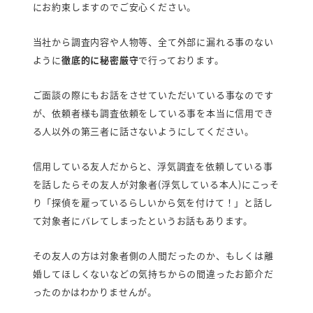
弁護士紹介
にお約束しますのでご安心ください。
行政書士紹介
当社から調査内容や人物等、全て外部に漏れる事のない
ように
徹底的に秘密厳守
で行っております。
探偵読み物
お知らせ
ご面談の際にもお話をさせていただいている事なのです
プライバシーポリシー
が、依頼者様も調査依頼をしている事を本当に信用でき
る人以外の第三者に話さないようにしてください。
女性探偵対応・相談/見積り0円
信用している友人だからと、浮気調査を依頼している事
を話したらその友人が対象者(浮気している本人)にこっそ
福岡
佐賀
長
り「探偵を雇っているらしいから気を付けて！」と話し
0120-852-267
0120-905-718
0120-267-
て対象者にバレてしまったというお話もあります。
受付時間：9時～23時（年中無休）
面談や調査中により、女性探偵以外の
スタッフ対応となる場合があります。
その友人の方は対象者側の人間だったのか、もしくは離
婚してほしくないなどの気持ちからの間違ったお節介だ
ったのかはわかりませんが。
メールで相談・お問い合わせ