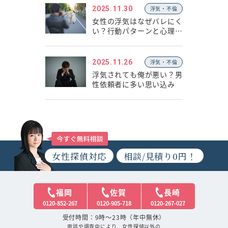
2025.11.30
浮気・不倫
女性の浮気はなぜバレにく
い？行動パターンと心理の
違い
2025.11.26
浮気・不倫
浮気されても俺が悪い？男
性依頼者に多い思い込み
女性探偵対応
相談/見積り0円！
福岡
佐賀
長崎
0120-852-267
0120-905-718
0120-267-027
受付時間：9時～23時（年中無休）
面談や調査中により、女性探偵以外の