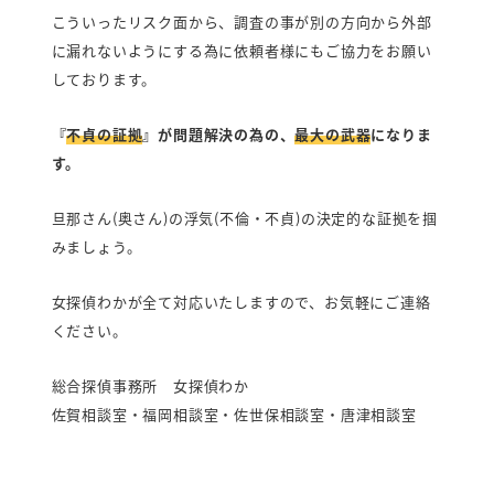
こういったリスク面から、調査の事が別の方向から外部
に漏れないようにする為に依頼者様にもご協力をお願い
LINEで相談・お問い合わせ
しております。
『
不貞の証拠
』が問題解決の為の、
最大の武器
になりま
す。
旦那さん(奥さん)の浮気(不倫・不貞)の決定的な証拠を掴
みましょう。
女探偵わかが全て対応いたしますので、お気軽にご連絡
ください。
総合探偵事務所 女探偵わか
佐賀相談室・福岡相談室・佐世保相談室・唐津相談室