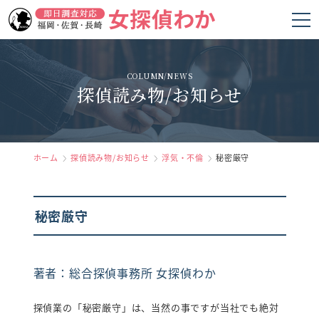
ホーム
COLUMN/NEWS
探偵読み物/お知らせ
女探偵わかの強み
調査項目
料金
ホーム
探偵読み物/お知らせ
浮気・不倫
秘密厳守
調査の流れ
秘密厳守
お客様の声
よくあるご質問
著者：総合探偵事務所 女探偵わか
会社概要
探偵業の「秘密厳守」は、当然の事ですが当社でも絶対