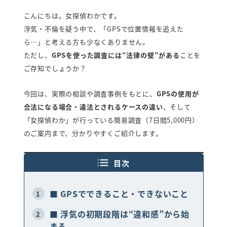
弁護士紹介
こんにちは。女探偵わかです。
行政書士紹介
浮気・不倫を疑う中で、「GPSで位置情報を追えた
ら…」と考える方も少なくありません。
ただし、
GPSを使った調査には“法律の壁”がある
ことを
探偵読み物
お知らせ
ご存知でしょうか？
プライバシーポリシー
今回は、実際の相談や調査事例をもとに、
GPSの使用が
合法になる場合・違法とされるケースの違い
、そして
女性探偵対応・相談/見積り0円
「女探偵わか」が行っている簡易調査（7日間5,000円）
のご案内まで、分かりやすくご紹介します。
福岡
佐賀
長
0120-852-267
0120-905-718
0120-267-
目次
受付時間：9時～23時（年中無休）
面談や調査中により、女性探偵以外の
スタッフ対応となる場合があります。
■ GPSでできること・できないこと
1
■ 浮気の初期段階は“違和感”から始
2
メールで相談・お問い合わせ
まる