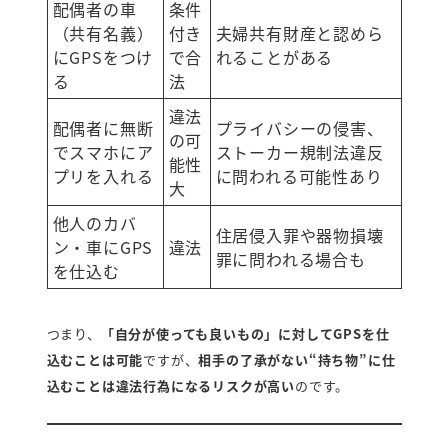
配偶者の車
条件
（共有名義）
付き
夫婦共有財産と認めら
にGPSをつけ
で合
れることがある
る
法
違法
配偶者に無断
プライバシーの侵害、
の可
でスマホにア
ストーカー規制法違反
能性
プリを入れる
に問われる可能性あり
大
他人のカバ
住居侵入罪や器物損壊
ン・車にGPS
違法
罪に問われる場合も
を仕込む
つまり、
「自分が使っても良いもの」に対してGPSを仕
込むことは可能
ですが、
相手の了承がない“持ち物”に仕
込むことは違法行為になるリスクが高い
のです。