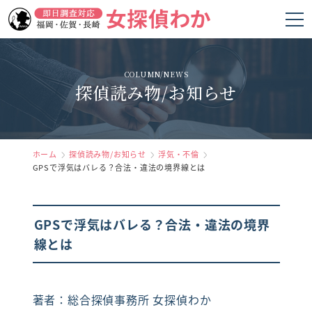
ホーム
COLUMN/NEWS
探偵読み物/お知らせ
女探偵わかの強み
調査項目
料金
ホーム
探偵読み物/お知らせ
浮気・不倫
GPSで浮気はバレる？合法・違法の境界線とは
調査の流れ
お客様の声
GPSで浮気はバレる？合法・違法の境界
線とは
よくあるご質問
会社概要
著者：総合探偵事務所 女探偵わか