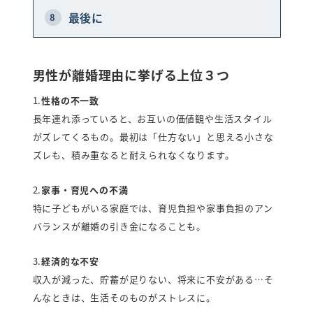
最後に
8
男性が離婚理由に挙げる上位３つ
1.
性格の不一致
長年連れ添っていると、お互いの価値観や生活スタイル
がズレてくるもの。最初は「仕方ない」と思える小さな
ズレも、積み重なると耐えられなくなります。
2.
家事・育児への不満
特に子どもがいる家庭では、育児負担や家事負担のアン
バランスが離婚の引き金になることも。
3.
経済的な不安
収入が減った、貯蓄が足りない、将来に不安がある…そ
んなときは、生活そのものがストレスに。