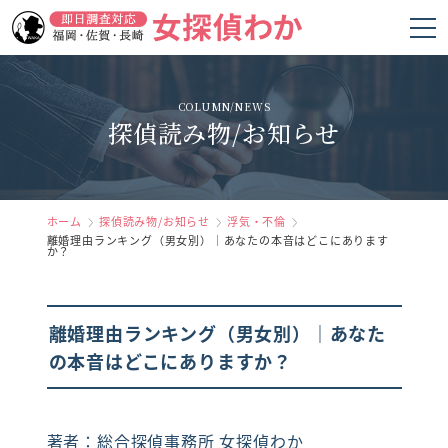
ホーム
COLUMN/NEWS
探偵読み物/お知らせ
女探偵わかの強み
調査項目
料金
ホーム
探偵読み物/お知らせ
浮気・不倫
離婚理由ランキング（男女別）｜あなたの本音はどこにあります
か？
調査の流れ
お客様の声
離婚理由ランキング（男女別）｜あなた
の本音はどこにありますか？
よくあるご質問
会社概要
著者：総合探偵事務所 女探偵わか