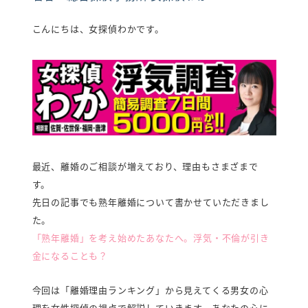
弁護士紹介
こんにちは、女探偵わかです。
行政書士紹介
探偵読み物
お知らせ
プライバシーポリシー
女性探偵対応・相談/見積り0円
最近、離婚のご相談が増えており、理由もさまざまで
す。
福岡
佐賀
長
先日の記事でも熟年離婚について書かせていただきまし
0120-852-267
0120-905-718
0120-267-
た。
受付時間：9時～23時（年中無休）
面談や調査中により、女性探偵以外の
「熟年離婚」を考え始めたあなたへ。浮気・不倫が引き
スタッフ対応となる場合があります。
金になることも？
今回は「離婚理由ランキング」から見えてくる男女の心
メールで相談・お問い合わせ
理を女性探偵の視点で解説していきます。あなたの心に