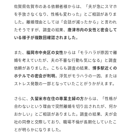
佐賀県佐賀市のある依頼者様からは、「夫が急にスマホ
を手放さなくなり、性格も変わった」とご相談がありま
した。離婚理由としては「会話が減ったから」と言われ
たそうですが、調査の結果、
唐津市内の女性と密会して
いる様子が複数回確認されました
。
また、
福岡市中央区の女性
からは「モラハラが原因で離
婚を考えていたが、夫の不審な行動も気になる」と調査
依頼がありました。こちらも調査の結果、
博多駅近くの
ホテルでの密会が判明
。浮気がモラハラの一因、または
ストレス発散の一部となっていたことがうかがえます。
さらに、
久留米市在住の専業主婦の方
からは、「性格が
合わないという理由で突然離婚を切り出されたが、何か
おかしい」とご相談がありました。調査の結果、夫が会
社の同僚と交際しており、職場不倫が長期化していたこ
とが明らかになりました。