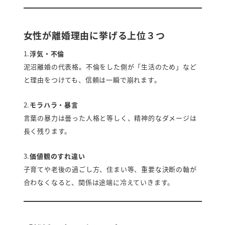
女性が離婚理由に挙げる上位３つ
1.
浮気・不倫
泥沼離婚の代表格。不倫をした側が「生活のため」など
と理由をつけても、信頼は一瞬で崩れます。
2.
モラハラ・暴言
言葉の暴力は曇った人格と等しく、精神的なダメージは
長く残ります。
3.
価値観のすれ違い
子育てや老後の過ごし方、住まい等、重要な決断の軸が
合わなくなると、関係は途端に冷えていきます。