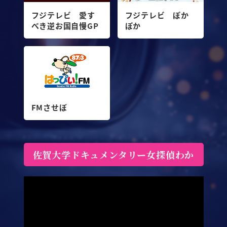
フジテレビ 愛す
フジテレビ ぽか
べき逆お国自慢GP
ぽか
FMさせぼ
佐賀大学ドキュメンタリー女探偵わか