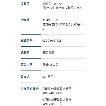
会社名
株式会社WAKA
（総合探偵事務所 女探偵わか）
所在地
〒849-0919
佐賀県佐賀市兵庫北4丁目5番3-
1
電話番号
0120-905-718
代表者
安武 尚朗
事業内容
探偵・調査業
資本金
500万円
公安許可番号
福岡県公安委員会番号
第90240023号
佐賀県公安委員会番号
第91200001号