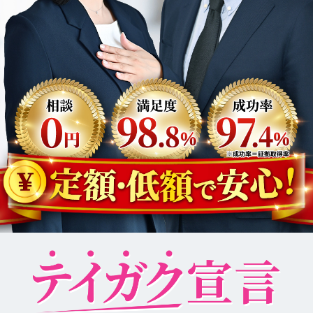
弁護士紹介
行政書士紹介
探偵読み物
お知らせ
プライバシーポリシー
女性探偵対応・相談/見積り0円
福岡
佐賀
長
0120-852-267
0120-905-718
0120-267-
受付時間：9時～23時（年中無休）
面談や調査中により、女性探偵以外の
スタッフ対応となる場合があります。
メールで相談・お問い合わせ