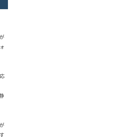
が
ォ
応
静
が
す