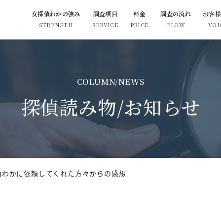
女探偵わかの強み
調査項目
料金
調査の流れ
お客
STRENGTH
SERVICE
PRICE
FLOW
VOI
浮気・不倫調査
簡易浮気調査（GPS調査）
COLUMN/NEWS
素行調査
探偵読み物/お知らせ
人探し
企業調査
偵わかに依頼してくれた方々からの感想