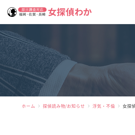
ホーム
探偵読み物/お知らせ
浮気・不倫
女探