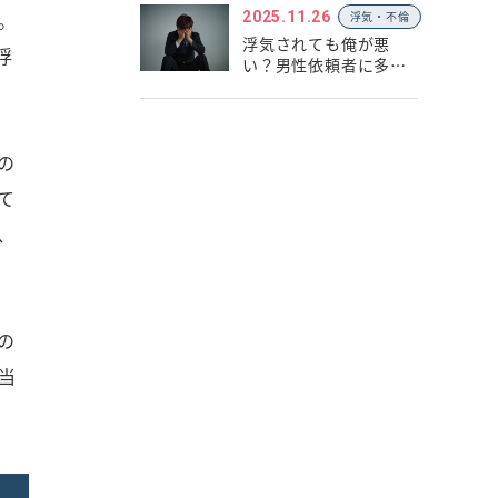
。
2025.11.26
浮気・不倫
浮気されても俺が悪
浮
い？男性依頼者に多い
思い込み
の
て
、
の
当